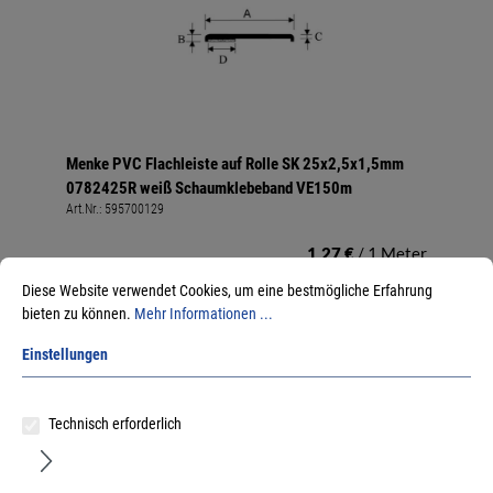
Menke PVC Flachleiste auf Rolle SK 25x2,5x1,5mm
0782425R weiß Schaumklebeband VE150m
Art.Nr.:
595700129
1,27 €
/ 1 Meter
inkl. MwSt, zzgl. Versand
Diese Website verwendet Cookies, um eine bestmögliche Erfahrung
Sofort lieferbar.
bieten zu können.
Mehr Informationen ...
Einstellungen
Technisch erforderlich