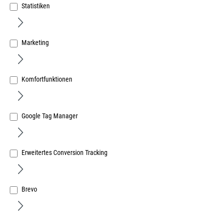
Statistiken
Marketing
Menke PVC Flachleiste auf Rolle SK 20x3,0x2,0mm
078120R weiß Schaumklebeband VE150m
Komfortfunktionen
Art.Nr.:
595700071
1,31 €
/ 1 Meter
Google Tag Manager
inkl. MwSt, zzgl. Versand
Sofort lieferbar.
Erweitertes Conversion Tracking
Brevo