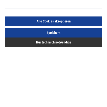
Alle Cookies akzeptieren
Menke PVC Flachleiste selbstkl. + DL 50x2,5/1,5mm
Speichern
0785025 WL weiß, Schaumklebeband mit Dichtlippe
Art.Nr.:
595700125
Nur technisch notwendige
2,75 €
/ 1 Meter
inkl. MwSt, zzgl. Versand
Sofort lieferbar.