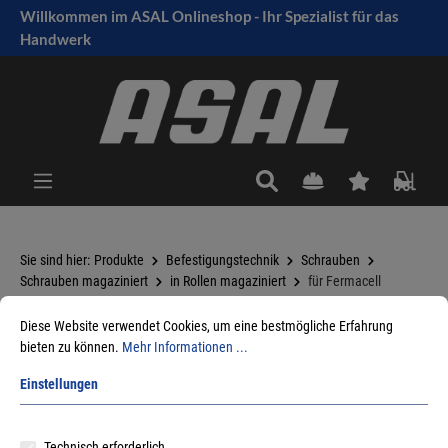
Willkommen im ASAL Onlineshop - Ihr Spezialist für das
tinhalt springen
Handwerk
Sie sind hier:
Produkte
Befestigungstechnik
Schrauben
Schrauben magaziniert
in Rollen magaziniert
für Fermacell
Diese Website verwendet Cookies, um eine bestmögliche Erfahrung
bieten zu können.
Mehr Informationen ...
Sortieren nach
Einstellungen
Technisch erforderlich