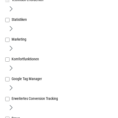
Statistiken
Marketing
Reich Fermacellschraube 3,9x30mm PH2 phosphatiert
kunststoffgebunden auf Rollen
Art.Nr.:
33718900
Komfortfunktionen
50,16 €
/ 1000 Stück
inkl. MwSt, zzgl. Versand
Lieferzeit auf Anfrage
Google Tag Manager
Erweitertes Conversion Tracking