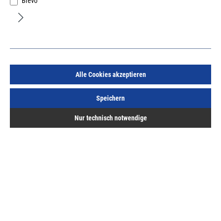
Brevo
Reich Fermacellschraube 3,9x40mm PH2 phosphatiert
Alle Cookies akzeptieren
kunststoffgebunden auf Rollen
Art.Nr.:
33718910
Speichern
57,66 €
/ 1000 Stück
Nur technisch notwendige
inkl. MwSt, zzgl. Versand
Lieferzeit auf Anfrage