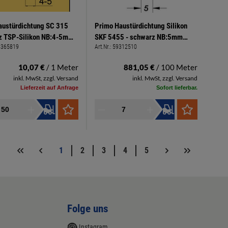
austürdichtung SC 315
Primo Haustürdichtung Silikon
z TSP-Silikon NB:4-5mm
SKF 5455 - schwarz NB:5mm
3365819
Art.Nr.:
59312510
mm AL:5-8mm
FH:12mm AL:5mm -> Beutel á 7
Meter
10,07 €
/ 1 Meter
881,05 €
/ 100 Meter
inkl. MwSt, zzgl. Versand
inkl. MwSt, zzgl. Versand
Lieferzeit auf Anfrage
Sofort lieferbar.
1
2
3
4
5
Folge uns
Instagram