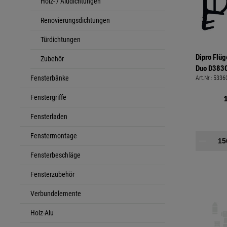
Holz- / Aludichtungen
Renovierungsdichtungen
Türdichtungen
Dipro Flü
Zubehör
Duo D383
Fensterbänke
Art.Nr.:
5336
FH:12mm 
Fenstergriffe
Fensterladen
Fenstermontage
Fensterbeschläge
Fensterzubehör
Verbundelemente
Holz-Alu