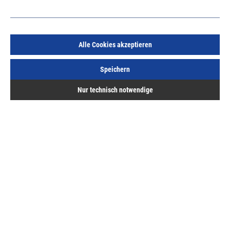
Alle Cookies akzeptieren
SC Glastürbeschlag Komplettset Form A, OL, KL.3 Nr.
A201153, bestehend aus:
Speichern
Art.Nr.:
57951972
Nur technisch notwendige
155,39 €
/ 1 Set
inkl. MwSt, zzgl. Versand
Sofort lieferbar.