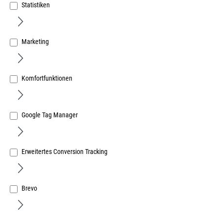
Statistiken
Marketing
Glastürbeschlag Komplettset Genova 3-teilig Bad
6086F/6325/1802.BAD-20 / Edelstahl 52454
Art.Nr.:
58022481
Komfortfunktionen
237,49 €
/ 1 Set
inkl. MwSt, zzgl. Versand
Google Tag Manager
Sofort lieferbar.
Erweitertes Conversion Tracking
Brevo