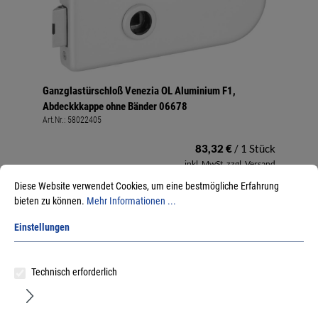
Ganzglastürschloß Venezia OL Aluminium F1,
Abdeckkkappe ohne Bänder 06678
Art.Nr.:
58022405
83,32 €
/ 1 Stück
inkl. MwSt, zzgl. Versand
Sofort lieferbar.
Diese Website verwendet Cookies, um eine bestmögliche Erfahrung
bieten zu können.
Mehr Informationen ...
Einstellungen
Technisch erforderlich