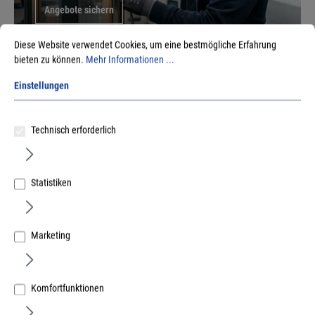
Angebote sichern
Diese Website verwendet Cookies, um eine bestmögliche Erfahrung
bieten zu können.
Mehr Informationen ...
Einstellungen
Technisch erforderlich
Statistiken
Vielfalt fürs Handwerk -
Aktuelles aus
unserem Sortiment
Marketing
Keku – Das Original
Komfortfunktionen