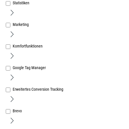
Statistiken
Marketing
KLEIBERIT Furnier+Flächenleim 332 - Eimer a 10 Kg
offene Zeit ca. 20-25 Minuten bei 20°C
Art.Nr.:
270809400
Komfortfunktionen
143,20 €
/ 1 Eimer
inkl. MwSt, zzgl. Versand
Google Tag Manager
Sofort lieferbar.
Erweitertes Conversion Tracking
Brevo