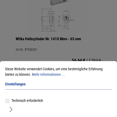
Wilka Halbzylinder Nr. 1410 Mmv - 65 mm
Art.Nr.:
87026201
56,66 €
/ 1 Stück
inkl. MwSt, zzgl. Versand
Diese Website verwendet Cookies, um eine bestmögliche Erfahrung
Lieferzeit auf Anfrage
bieten zu können.
Mehr Informationen ...
Einstellungen
Technisch erforderlich