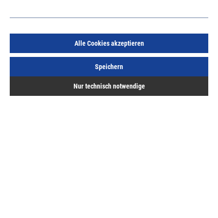
Alle Cookies akzeptieren
Wilka Blindzylinder Nr. 1401 Mmv 35-45 mm
Speichern
Art.Nr.:
87039108
Nur technisch notwendige
37,72 €
/ 1 Stück
inkl. MwSt, zzgl. Versand
Sofort lieferbar.