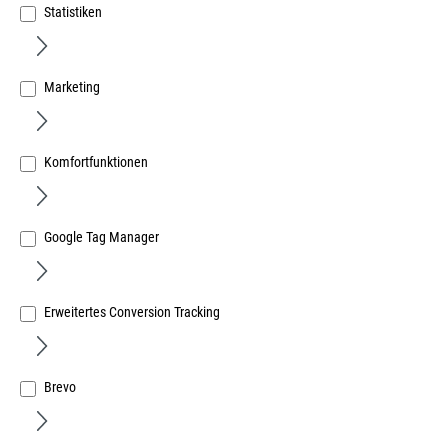
Statistiken
Marketing
Profilzylinder-Montagestange Länge 350 mm ohne
Schließfunktion, Material Messing
Komfortfunktionen
Art.Nr.:
87099800
46,41 €
/ 1 Stück
Google Tag Manager
inkl. MwSt, zzgl. Versand
Sofort lieferbar.
Erweitertes Conversion Tracking
Brevo