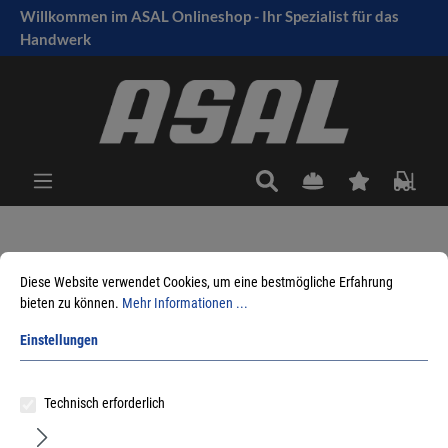
Willkommen im ASAL Onlineshop - Ihr Spezialist für das
tinhalt springen
Handwerk
Sie sind hier:
Produkte
Chemische Produkte
Oberflächenschutz/ Rostschutz
Diese Website verwendet Cookies, um eine bestmögliche Erfahrung
bieten zu können.
Mehr Informationen ...
Einstellungen
Sortieren nach
Technisch erforderlich