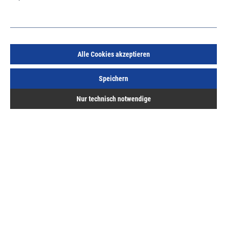
Alle Cookies akzeptieren
E-Coll Zink-Spray hell 400ml
Speichern
Art.Nr.:
667020155
Nur technisch notwendige
11,55 €
/ 1 Dose
inkl. MwSt, zzgl. Versand
Sofort lieferbar.