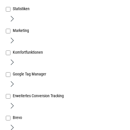
Statistiken
Marketing
E-Coll Alu-Spray 800 400ml
Komfortfunktionen
Art.Nr.:
383005111
9,08 €
/ 1 Dose
Google Tag Manager
inkl. MwSt, zzgl. Versand
Lieferzeit auf Anfrage
Erweitertes Conversion Tracking
Brevo