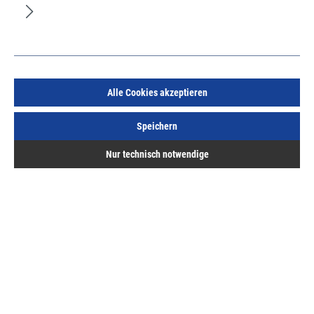
Mascot leichte Shorts mit Stretch schwarz, Gr. 56
Art.Nr.:
324650242
Alle Cookies akzeptieren
53,55 €
/ 1 Stück
Speichern
inkl. MwSt, zzgl. Versand
Sofort lieferbar.
Nur technisch notwendige