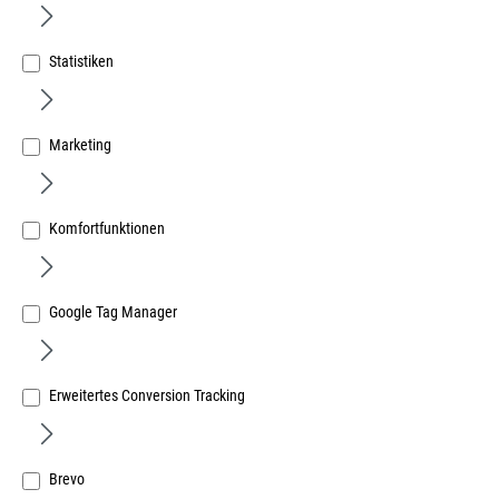
Statistiken
Mascot Stretchhose mit Knietaschen Gr.76C52 hellkhaki
Marketing
Art.Nr.:
324633391
107,04 €
/ 1 Stück
inkl. MwSt, zzgl. Versand
Komfortfunktionen
Lieferzeit auf Anfrage
Google Tag Manager
Erweitertes Conversion Tracking
Brevo