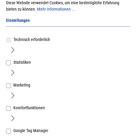
Diese Website verwendet Cookies, um eine bestmögliche Erfahrung
bieten zu können.
Mehr Informationen ...
Einstellungen
Technisch erforderlich
Burg Wertschutzschrank Royal E 532 S
Widerstandsgrad III Inhalt 162l Gewicht 540kg
Art.Nr.:
54111118
Statistiken
6.939,98 €
/ 1 Stück
inkl. MwSt, zzgl. Versand
Marketing
Lieferzeit auf Anfrage
Komfortfunktionen
Google Tag Manager