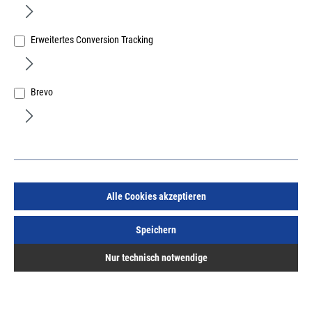
Erweitertes Conversion Tracking
Brevo
Burg Wertschutzschrank Royal E 534 S
Widerstandsgrad III Inhalt 231l Gewicht 690kg
Art.Nr.:
54111119
7.783,18 €
/ 1 Stück
inkl. MwSt, zzgl. Versand
Lieferzeit auf Anfrage
Alle Cookies akzeptieren
Speichern
Nur technisch notwendige