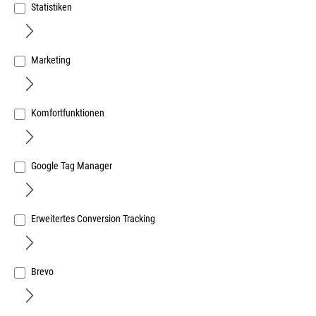
Statistiken
Marketing
ReißKraft TURBOFLEX-Kleber transparent 290ml/311g
High-Tech Hybrid-Polymer
Art.Nr.:
27025100
Komfortfunktionen
19,10 €
/ 1 Kartusche
inkl. MwSt, zzgl. Versand
Google Tag Manager
Sofort lieferbar.
Erweitertes Conversion Tracking
Brevo