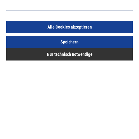
Alle Cookies akzeptieren
E-COLL Kraftsprühkleber 400ml nicht für Weich-PVC
und Styropor geeignet
Speichern
Art.Nr.:
383243452
Nur technisch notwendige
11,73 €
/ 1 Stück
inkl. MwSt, zzgl. Versand
Sofort lieferbar.