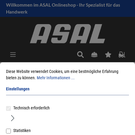
Willkommen im ASAL Onlineshop - Ihr Spezialist für das
tinhalt springen
Handwerk
Diese Website verwendet Cookies, um eine bestmögliche Erfahrung
bieten zu können.
Mehr Informationen ...
Sie sind hier:
Produkte
Betriebseinrichtungen
Außenanlagen
Einstellungen
Sortieren nach
Technisch erforderlich
Statistiken