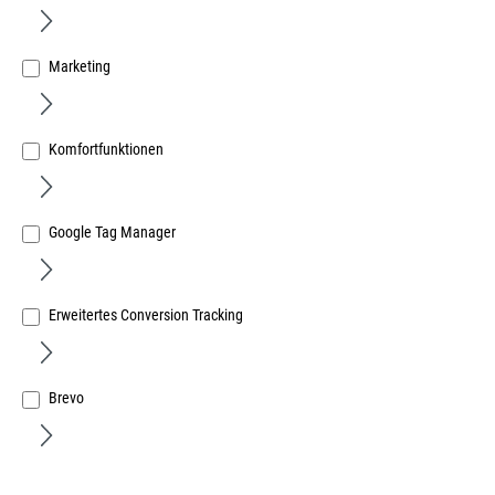
Marketing
Komfortfunktionen
Absperrband rot/weiß à 500m im Abrollkarton
Art.Nr.:
383000115
Google Tag Manager
24,24 €
/ 1 Rolle
inkl. MwSt, zzgl. Versand
Sofort lieferbar.
Erweitertes Conversion Tracking
Brevo