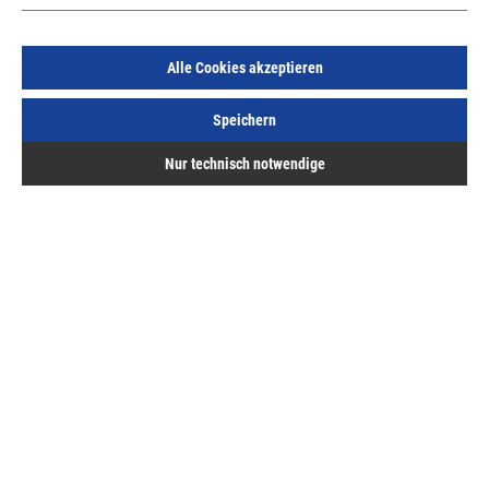
Alle Cookies akzeptieren
Speichern
SK-Absp. Pfosten "Passau" 76mm VZ/KB o.Ösen 2 R.
Ring
Nur technisch notwendige
Art.Nr.:
650248850
133,28 €
/ 1 Stück
inkl. MwSt, zzgl. Versand
Lieferzeit auf Anfrage