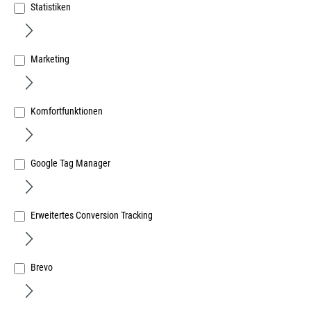
Statistiken
Marketing
Hohlgriff 165 mm Eisen vernickelt
Art.Nr.:
22261400
Komfortfunktionen
7,06 €
/ 1 Stück
inkl. MwSt, zzgl. Versand
Google Tag Manager
Sofort lieferbar.
Erweitertes Conversion Tracking
Brevo