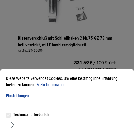
Kistenverschluß mit Schließhaken C Nr.75 GZ 75 mm
hell verzinkt, mit Plombiermöglichkeit
Art.Nr.:
23460600
331,69 €
/ 100 Stück
inkl. MwSt, zzgl. Versand
Sofort lieferbar.
Diese Website verwendet Cookies, um eine bestmögliche Erfahrung
bieten zu können.
Mehr Informationen ...
Einstellungen
Technisch erforderlich