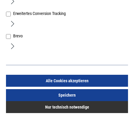
Erweitertes Conversion Tracking
Abstandhalter für Fugenmaße 4, 5, 6, 8mm Abmessung
Brevo
B40xH25mm Kunststoff schwarz Eurotec
Art.Nr.:
603000002
2,67 €
/ 1 Stück
inkl. MwSt, zzgl. Versand
Sofort lieferbar.
Alle Cookies akzeptieren
Speichern
Nur technisch notwendige