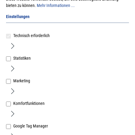
bieten zu können.
Mehr Informationen ...
Einstellungen
Technisch erforderlich
Distanz Stern Abmessung D 70 x S 5mm Eurotec
Art.Nr.:
603000007
Statistiken
0,52 €
/ 1 Stück
inkl. MwSt, zzgl. Versand
Sofort lieferbar.
Marketing
Komfortfunktionen
Google Tag Manager