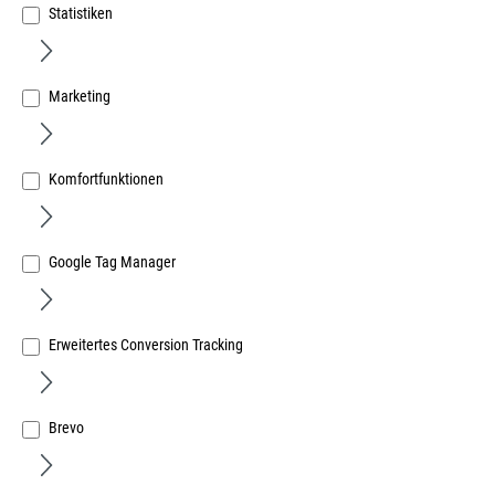
Statistiken
Marketing
Bodenträger Universal 2K, Weiß, Rutschhemmend
Zapfen 5mm, für Holz - und Glasböden einsetzbar,
Komfortfunktionen
Art.Nr.:
23040200
13,92 €
/ 100 Stück
Google Tag Manager
inkl. MwSt, zzgl. Versand
Lieferzeit auf Anfrage
Erweitertes Conversion Tracking
Brevo