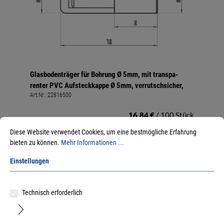
Glasbodenträger für Bohrung Ø 5mm, mit transpa-
renter PVC Aufsteckkappe Ø 5mm, verrutschsicher,
Art.Nr.:
22816500
16,84 €
/ 100 Stück
inkl. MwSt, zzgl. Versand
Diese Website verwendet Cookies, um eine bestmögliche Erfahrung
Sofort lieferbar.
bieten zu können.
Mehr Informationen ...
Einstellungen
Technisch erforderlich