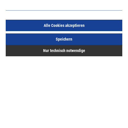
Alle Cookies akzeptieren
Bodenträger Vari 10mm chromatiert
Speichern
Art.Nr.:
251312700
Nur technisch notwendige
19,76 €
/ 100 Stück
inkl. MwSt, zzgl. Versand
Sofort lieferbar.