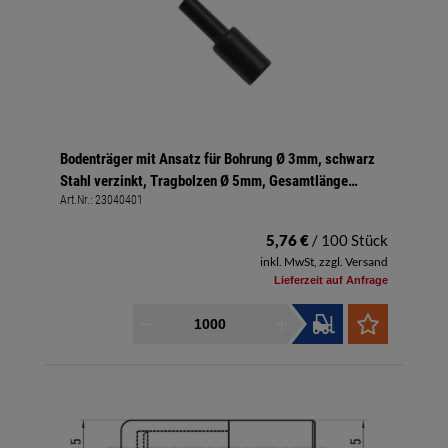
Bodenträger mit Ansatz für Bohrung Ø 3mm, schwarz
Stahl verzinkt, Tragbolzen Ø 5mm, Gesamtlänge
Art.Nr.:
23040401
17mm (8/9mm)
5,76 €
/ 100 Stück
inkl. MwSt, zzgl. Versand
Lieferzeit auf Anfrage