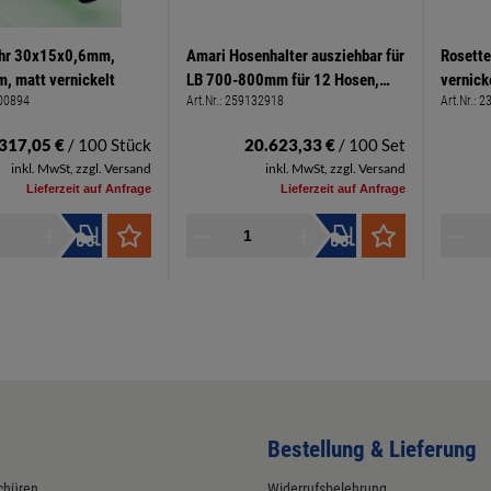
ohr 30x15x0,6mm,
Amari Hosenhalter ausziehbar für
Rosette
 matt vernickelt
LB 700-800mm für 12 Hosen,
vernicke
00894
Art.Nr.:
259132918
Art.Nr.:
2
Stahl pulverbeschichtet silber
.317,05 €
/ 100 Stück
20.623,33 €
/ 100 Set
inkl. MwSt, zzgl. Versand
inkl. MwSt, zzgl. Versand
Lieferzeit auf Anfrage
Lieferzeit auf Anfrage
Bestellung & Lieferung
chüren
Widerrufsbelehrung