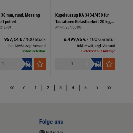
 30 mm, rund, Messing
Kugelauszug KA 3434/450 für
lt poliert
Tastaturen Belastbarkeit 20 kg,
3212700
Art.Nr.:
257780300
Teilauszug
957,14 €
/ 100 Stück
6.499,95 €
/ 100 Garnitur
inkl. MwSt, zzgl. Versand
inkl. MwSt, zzgl. Versand
Sofort lieferbar.
Lieferzeit auf Anfrage
1
2
3
4
5
Folge uns
Instagram