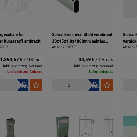
ageschale für
Schrankrohr oval Stahl verchromt
Schrank
r Kunststoff anthrazit
30x15x1,0x4000mm nahtlos
vernick
52736
Art.Nr.:
23207500
Art.Nr.:
2
(nur in Lagerlänge 4,0 m
Anschr
verkaufen ME=St.)
Fachbo
1.350,67 €
/ 100 Set
34,59 €
/ 1 Stück
inkl. MwSt, zzgl. Versand
inkl. MwSt, zzgl. Versand
Lieferzeit auf Anfrage
Sofort lieferbar.