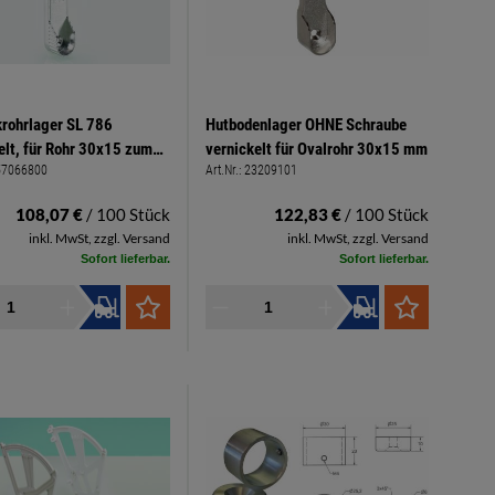
rohrlager SL 786
Hutbodenlager OHNE Schraube
elt, für Rohr 30x15 zum
vernickelt für Ovalrohr 30x15 mm
57066800
Art.Nr.:
23209101
auben unter 19mm
den
108,07 €
/ 100 Stück
122,83 €
/ 100 Stück
inkl. MwSt, zzgl. Versand
inkl. MwSt, zzgl. Versand
Sofort lieferbar.
Sofort lieferbar.