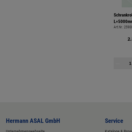
Schrankr
L=5000mm,
Art.Nr.:
2590
2
Hermann ASAL GmbH
Service
Unternehmenswebseite
Kataloge & Bros