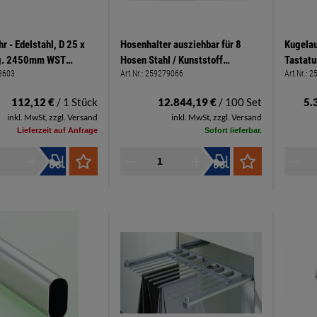
r - Edelstahl, D 25 x
Hosenhalter ausziehbar für 8
Kugela
g. 2450mm WST
Hosen Stahl / Kunststoff
Tastatu
3603
Art.Nr.:
259279066
Art.Nr.:
2
orn 240 geschliffen
anthrazit, Belastbarkeit 10 kg
Teilaus
112,12 €
/ 1 Stück
12.844,19 €
/ 100 Set
5.
inkl. MwSt, zzgl. Versand
inkl. MwSt, zzgl. Versand
Lieferzeit auf Anfrage
Sofort lieferbar.