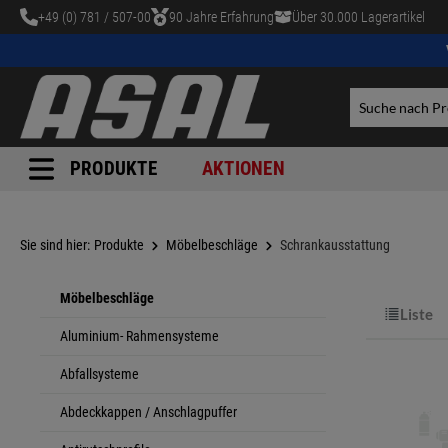
+49 (0) 781 / 507-00
90 Jahre Erfahrung
Über 30.000 Lagerartikel
tinhalt springen
PRODUKTE
AKTIONEN
Sie sind hier:
Produkte
Möbelbeschläge
Schrankausstattung
Möbelbeschläge
Liste
Aluminium- Rahmensysteme
Abfallsysteme
Abdeckkappen / Anschlagpuffer