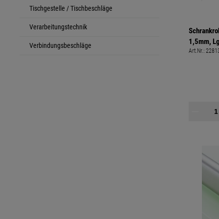
Tischgestelle / Tischbeschläge
Verarbeitungstechnik
Schrankroh
1,5mm, L
Verbindungsbeschläge
Art.Nr.:
2281
1.4301, K