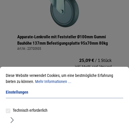
Apparate-Lenkrolle mit Feststeller Ø100mm Gummi
Bauhöhe 137mm Befestigungsplatte 95x70mm 80kg
Art.Nr.:
23700935
25,09 €
/ 1 Stück
inkl. MwSt, zzgl. Versand
Sofort lieferbar.
Diese Website verwendet Cookies, um eine bestmögliche Erfahrung
bieten zu können.
Mehr Informationen ...
Einstellungen
Technisch erforderlich