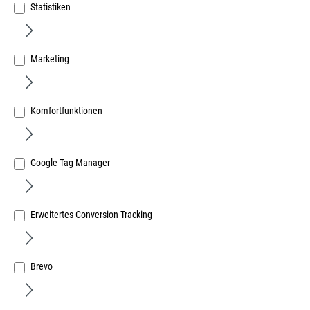
Statistiken
Marketing
Apparate-Lenkrolle, Gummirad grau 75 mm, GH
103mm Kugellager, Platte 60x60 mm,Tragkraft 60 kg
Art.Nr.:
23704144
Komfortfunktionen
11,70 €
/ 1 Stück
inkl. MwSt, zzgl. Versand
Google Tag Manager
Sofort lieferbar.
Erweitertes Conversion Tracking
Brevo