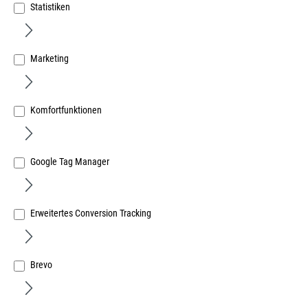
Statistiken
Marketing
Ratschen-Zurrgurt 6,0m 2teilig mit Profilhaken
Bandbreite 35mm
Art.Nr.:
666054546
Komfortfunktionen
20,36 €
/ 1 Stück
inkl. MwSt, zzgl. Versand
Google Tag Manager
Sofort lieferbar.
Erweitertes Conversion Tracking
Brevo