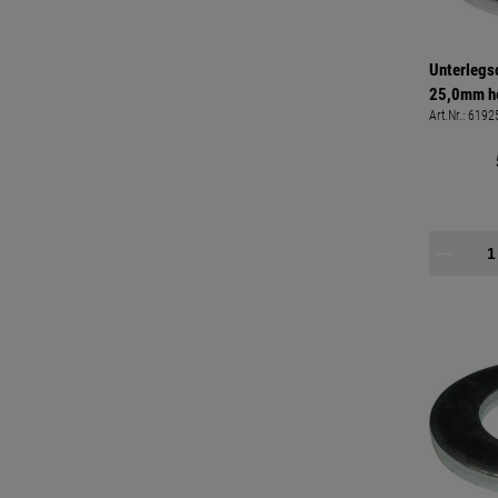
Unterlegs
25,0mm he
Art.Nr.:
6192
25,0mm a
8,0mm