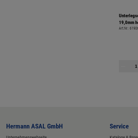
Unterlegs
19,0mm he
Art.Nr.:
6190
19mm auß
3,0mm
Hermann ASAL GmbH
Service
Unternehmenswebseite
Kataloge & Bros