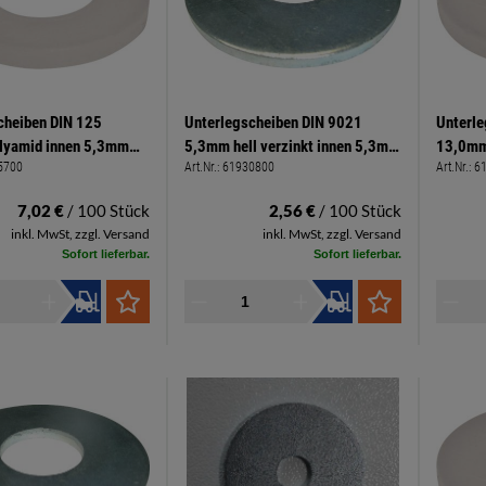
cheiben DIN 125
Unterlegscheiben DIN 9021
Unterle
lyamid innen 5,3mm
5,3mm hell verzinkt innen 5,3mm
13,0mm
5700
Art.Nr.:
61930800
Art.Nr.:
6
mm Stärke 1,0mm
außen 15mm Stärke 1,6mm
außen 
7,02 €
/ 100 Stück
2,56 €
/ 100 Stück
inkl. MwSt, zzgl. Versand
inkl. MwSt, zzgl. Versand
Sofort lieferbar.
Sofort lieferbar.