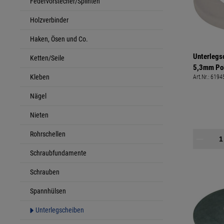
Federvorstecher/Splinten
Holzverbinder
Haken, Ösen und Co.
Unterlegs
Ketten/Seile
5,3mm Po
Kleben
Art.Nr.:
6194
außen 10
Nägel
Nieten
Rohrschellen
Schraubfundamente
Schrauben
Spannhülsen
Unterlegscheiben