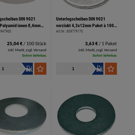
gscheiben DIN 9021
Unterlegscheiben DIN 9021
Polyamid innen 8,4mm
verzinkt 4,3x12mm Paket à 100
1947900
Art.Nr.:
609779170
24mm Stärke 2,0mm
Stück
25,04 €
/ 100 Stück
3,63 €
/ 1 Paket
inkl. MwSt, zzgl. Versand
inkl. MwSt, zzgl. Versand
Sofort lieferbar.
Sofort lieferbar.