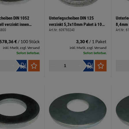
cheiben DIN 1052
Unterlegscheiben DIN 125
Unterle
ll verzinkt innen
verzinkt 5,3x10mm Paket à 100
8,4mm 
5800
Art.Nr.:
609793240
Art.Nr.:
6
ußen 92mm Stärke
Stück
außen 
578,36 €
/ 100 Stück
3,30 €
/ 1 Paket
inkl. MwSt, zzgl. Versand
inkl. MwSt, zzgl. Versand
Sofort lieferbar.
Sofort lieferbar.