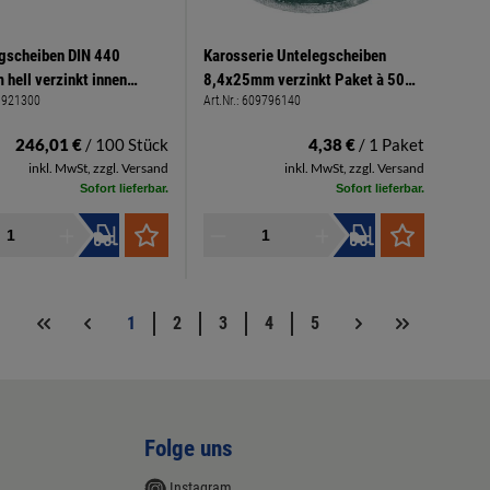
gscheiben DIN 440
Karosserie Untelegscheiben
hell verzinkt innen
8,4x25mm verzinkt Paket à 50
1921300
Art.Nr.:
609796140
 außen 85mm Stärke
Stück
246,01 €
/ 100 Stück
4,38 €
/ 1 Paket
inkl. MwSt, zzgl. Versand
inkl. MwSt, zzgl. Versand
Sofort lieferbar.
Sofort lieferbar.
1
2
3
4
5
Folge uns
Instagram