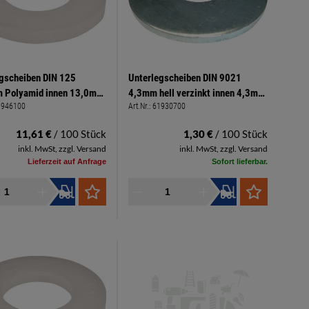
gscheiben DIN 125
Unterlegscheiben DIN 9021
 Polyamid innen 13,0mm
4,3mm hell verzinkt innen 4,3mm
1946100
Art.Nr.:
61930700
24mm Stärke 2,5mm
außen 12mm Stärke 1,0mm
11,61 €
/ 100 Stück
1,30 €
/ 100 Stück
inkl. MwSt, zzgl. Versand
inkl. MwSt, zzgl. Versand
Lieferzeit auf Anfrage
Sofort lieferbar.