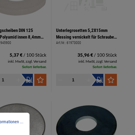
gscheiben DIN 125
Unterlegrosetten 5,2X15mm
Polyamid innen 8,4mm
Messing vernickelt für Schrauben
1945900
Art.Nr.:
61973000
16mm Stärke 1,6mm
4,5-5,0mm
5,37 €
/ 100 Stück
35,96 €
/ 100 Stück
inkl. MwSt, zzgl. Versand
inkl. MwSt, zzgl. Versand
Sofort lieferbar.
Sofort lieferbar.
ormationen ...