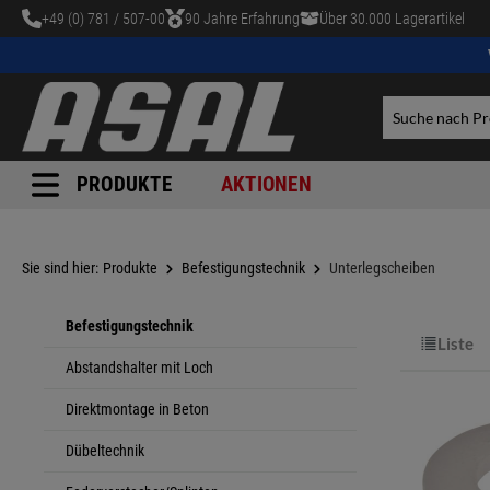
+49 (0) 781 / 507-00
90 Jahre Erfahrung
Über 30.000 Lagerartikel
tinhalt springen
PRODUKTE
AKTIONEN
Sie sind hier:
Produkte
Befestigungstechnik
Unterlegscheiben
Befestigungstechnik
Liste
Abstandshalter mit Loch
Direktmontage in Beton
Dübeltechnik