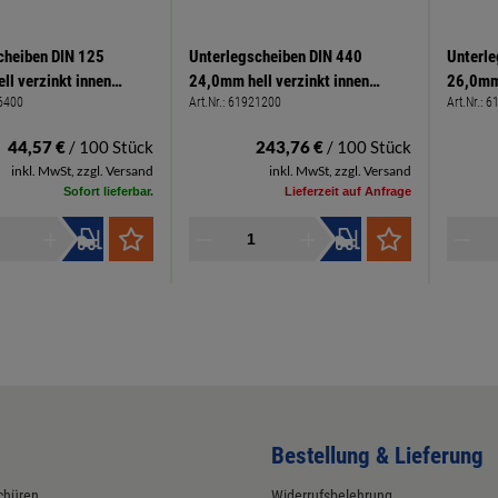
cheiben DIN 125
Unterlegscheiben DIN 440
Unterle
ll verzinkt innen
24,0mm hell verzinkt innen
26,0mm 
6400
Art.Nr.:
61921200
Art.Nr.:
6
en 34mm Stärke
24,0mm außen 80mm Stärke
26,0mm
6,0mm
6,0mm
44,57 €
/ 100 Stück
243,76 €
/ 100 Stück
inkl. MwSt, zzgl. Versand
inkl. MwSt, zzgl. Versand
Sofort lieferbar.
Lieferzeit auf Anfrage
Bestellung & Lieferung
chüren
Widerrufsbelehrung