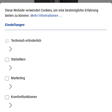
Diese Website verwendet Cookies, um eine bestmögliche Erfahrung
bieten zu können.
Mehr Informationen ...
Einstellungen
Handtuch-Auszug-2-Armig, Länge: 465mm
Technisch erforderlich
Art.Nr.:
22490542
5.256,97 €
/ 100 Stück
inkl. MwSt, zzgl. Versand
Statistiken
Lieferzeit auf Anfrage
Marketing
Komfortfunktionen