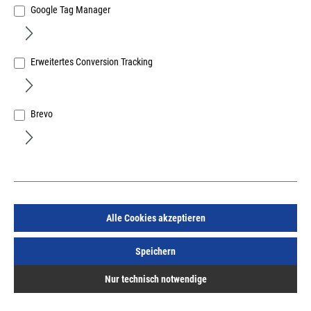
Google Tag Manager
Erweitertes Conversion Tracking
Handtuchhalter 2-armig mit Abdeckung 410 mm
Stahl/Kunststoff verchromt
Art.Nr.:
257069200
Brevo
8.988,39 €
/ 100 Stück
inkl. MwSt, zzgl. Versand
Sofort lieferbar.
Alle Cookies akzeptieren
Speichern
Nur technisch notwendige