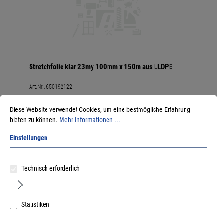
Stretchfolie klar 23my 100mm x 150m aus LLDPE
Art.Nr.:
650192122
5,76 €
/ 1 Rolle
Diese Website verwendet Cookies, um eine bestmögliche Erfahrung
inkl. MwSt, zzgl. Versand
bieten zu können.
Mehr Informationen ...
Sofort lieferbar.
Einstellungen
Technisch erforderlich
Statistiken