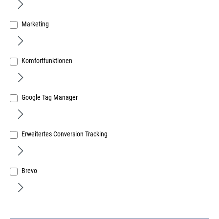
Marketing
Komfortfunktionen
Tesa Handabroller für Rollen bis 50mm
Art.Nr.:
383067945
Google Tag Manager
47,24 €
/ 1 Stück
inkl. MwSt, zzgl. Versand
Sofort lieferbar.
Erweitertes Conversion Tracking
Brevo