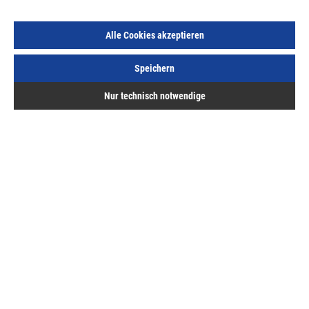
Alle Cookies akzeptieren
Speichern
Abrollgriff für Bündelstretchfolie mit Kerndurchm.
38mm Hülsenlänge 140mm
Nur technisch notwendige
Art.Nr.:
35500205
4,31 €
/ 1 Stück
inkl. MwSt, zzgl. Versand
Sofort lieferbar.