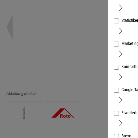
Statistike
Marketin
Komfortf
Google T
Abbildung ähnlich
Erweitert
Brevo