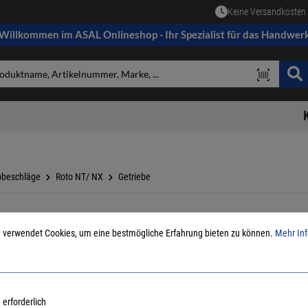
Keine Versandkosten 
Willkommen im ASAL Onlineshop - Ihr Spezialist für das Handwer
pbeschläge
Roto NT/ NX
Getriebe
 verwendet Cookies, um eine bestmögliche Erfahrung bieten zu können.
Mehr Inf
608026 R
(1mm)
für Schlagl
 erforderlich