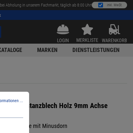
bei Abholung in unserem Fachmarkt, täglich ab 8:00 Uhr!
inkl. MwSt.
k
MERKLISTE
LOGIN
WARENKORB
KATALOGE
MARKEN
DIENSTLEISTUNGEN
ormationen ...
oto NT Distanzblech Holz 9mm Achse
eistengetriebe mit Minusdorn