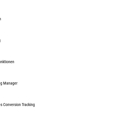
Art.Nr.:
1091012
Lief.-ArtNr.:
608
Herst.-ArtNr.:
60
n
3,33 €
/ 1
ME:
Stück
| VE:
1
inkl. MwSt, zzg
g
Lieferzeit auf A
unktionen
ag Manager
es Conversion Tracking