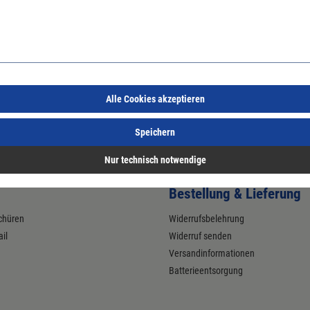
tigungsart: zum Anschrauben; Einsatzbereich: Drehkipp; Basis: Unterlage
 Holz
Alle Cookies akzeptieren
Speichern
Nur technisch notwendige
Bestellung & Lieferung
chüren
Widerrufsbelehrung
il
Widerruf senden
Versandinformationen
Batterieentsorgung