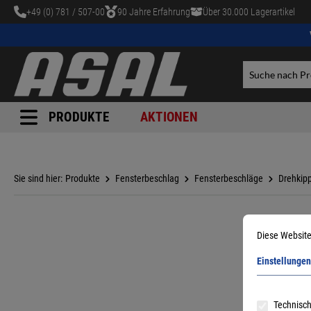
+49 (0) 781 / 507-00
90 Jahre Erfahrung
Über 30.000 Lagerartikel
tinhalt springen
PRODUKTE
AKTIONEN
Sie sind hier:
Produkte
Fensterbeschlag
Fensterbeschläge
Drehkip
Diese Website
Einstellungen
Technisch