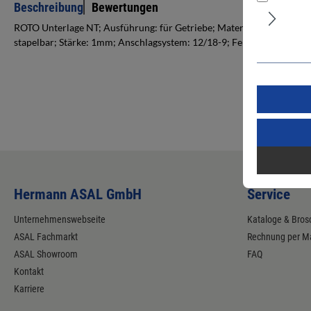
Beschreibung
Bewertungen
ROTO Unterlage NT; Ausführung: für Getriebe; Material: Stahl; Befes
stapelbar; Stärke: 1mm; Anschlagsystem: 12/18-9; Fensterwerkstoff:
Hermann ASAL GmbH
Service
Unternehmenswebseite
Kataloge & Bros
ASAL Fachmarkt
Rechnung per Ma
ASAL Showroom
FAQ
Kontakt
Karriere