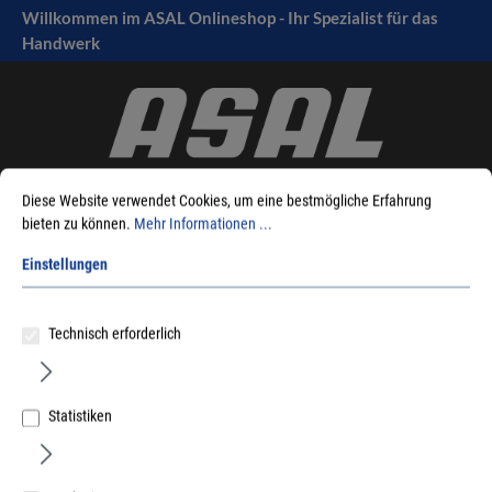
Willkommen im ASAL Onlineshop - Ihr Spezialist für das
tinhalt springen
Handwerk
Diese Website verwendet Cookies, um eine bestmögliche Erfahrung
bieten zu können.
Mehr Informationen ...
Einstellungen
Sie sind hier:
Produkte
Fensterbeschlag
Fensterbänke
Aussenfensterbänke
Bordstücke
Alu - Gleitabschluss BF 4006 - Z
Technisch erforderlich
Statistiken