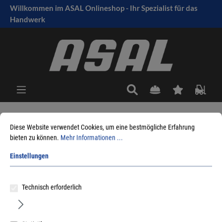
Willkommen im ASAL Onlineshop - Ihr Spezialist für das
tinhalt springen
Handwerk
Diese Website verwendet Cookies, um eine bestmögliche Erfahrung
Sie sind hier:
Produkte
Möbelbeschläge
Verbindungsbeschläge
bieten zu können.
Mehr Informationen ...
Arbeitsplattenverbinder
Einstellungen
Technisch erforderlich