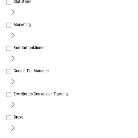
Statistiken
Marketing
Komfortfunktionen
Google Tag Manager
Arbeitsplattenverbinder AVB 5, Länge
150mm
Erweitertes Conversion Tracking
für Plattendicke ab 25 mm, für Maulschlüssel
SW10
Brevo
Art.Nr.:
251604800
Lief.-ArtNr.:
16048
Herst.-ArtNr.:
16048