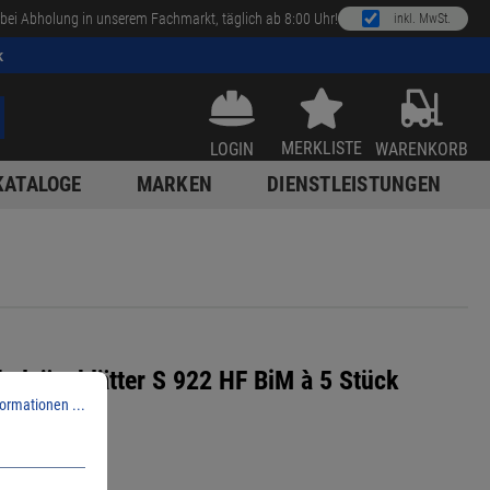
bei Abholung in unserem Fachmarkt, täglich ab 8:00 Uhr!
inkl. MwSt.
k
MERKLISTE
LOGIN
WARENKORB
KATALOGE
MARKEN
DIENSTLEISTUNGEN
elsägeblätter S 922 HF BiM à 5 Stück
ormationen ...
0
08656016
/ 1 Paket