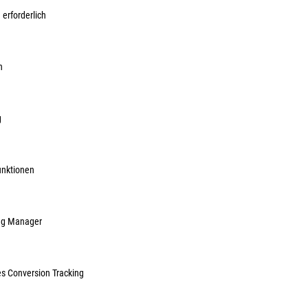
ME:
Paket
| VE:
 erforderlich
inkl. MwSt, zzg
Lieferzeit auf A
n
g
unktionen
ag Manager
es Conversion Tracking