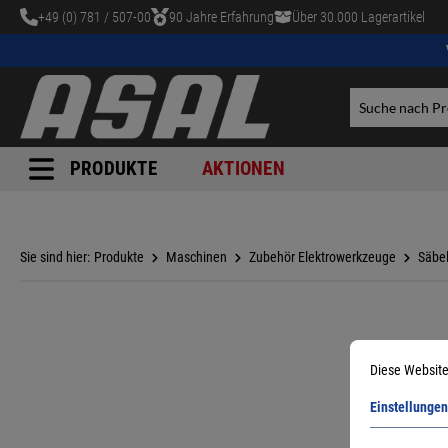
+49 (0) 781 / 507-00
90 Jahre Erfahrung
Über 30.000 Lagerartikel
tinhalt springen
PRODUKTE
AKTIONEN
Sie sind hier:
Produkte
Maschinen
Zubehör Elektrowerkzeuge
Säbel
Diese Website
Einstellungen