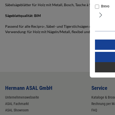
Säbelsägeblätter für Holz mit Metall, Bosch, Tasche à 5 Stück.
Brevo
Sägeblattqualität: BiM
Passend für alle Recipro-, Säbel- und Tigerstichsägen mit Universals
Verwendung: für Holz mit Nägeln/Metall, flexibel und bruchresistent
Hermann ASAL GmbH
Service
Unternehmenswebseite
Kataloge & Bros
ASAL Fachmarkt
Rechnung per Ma
ASAL Showroom
FAQ