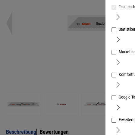
Technisch
Statistike
Marketin
Komfortf
Google T
Erweitert
Beschreibung
Bewertungen