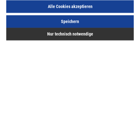
inkl. MwSt, zzgl. Versand
Alle Cookies akzeptieren
Lieferzeit auf Anfrage
Speichern
Nur technisch notwendige
Beschreibung
EXTREME BIM Säbelsägebl. 305 (5 Stk.) - 305 x 2.5 mm
EXTREME Bi-Metall Säbelsägeblätter (5 St.)
Bewertungen