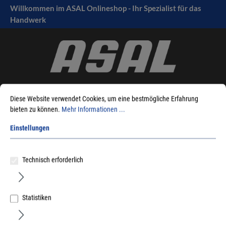
Willkommen im ASAL Onlineshop - Ihr Spezialist für das
tinhalt springen
Handwerk
Diese Website verwendet Cookies, um eine bestmögliche Erfahrung
bieten zu können.
Mehr Informationen ...
Einstellungen
Sie sind hier:
Produkte
Maschinen
Zubehör Elektrowerkzeuge
Säbelsägeblätter
für Holz/Metall
Dewalt
Technisch erforderlich
Statistiken