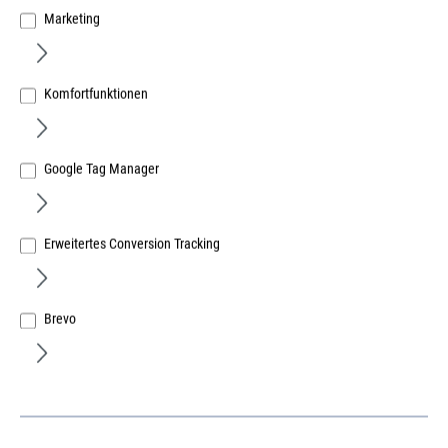
Marketing
Komfortfunktionen
Google Tag Manager
Stanley Black & Decker Deutschland GmbH
Erweitertes Conversion Tracking
Dewalt Etreme Säbelsägeblätter BiMetall
305mm
Brevo
Art.Nr.:
37451025
Lief.-ArtNr.:
DT2316L-QZ
Herst.-ArtNr.:
DT2316L-QZ
51,36 €
/ 1 Paket
ME:
Paket
| VE:
1
| PE:
1