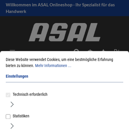
Willkommen im ASAL Onlineshop - Ihr Spezialist für das
tinhalt springen
Handwerk
Diese Website verwendet Cookies, um eine bestmögliche Erfahrung
bieten zu können.
Mehr Informationen ...
Sie sind hier:
Produkte
Maschinen
Zubehör Elektrowerkzeuge
Einstellungen
Säbelsägeblätter
für Holz/Metall
Dewalt
Technisch erforderlich
Statistiken