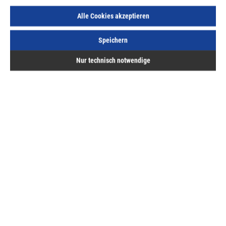
Lief.-ArtNr.:
DT99555-QZ
Herst.-ArtNr.:
DT99555-QZ
Alle Cookies akzeptieren
47,16 €
/ 1 Stück
Speichern
ME:
Stück
| VE:
13
| PE:
1
inkl. MwSt, zzgl. Versand
Nur technisch notwendige
Lieferzeit auf Anfrage
Beschreibung
XR Extreme Runtime Saebelsaegeblatt BIM Holz 230mm
5Stk
Bewertungen