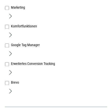
Marketing
Komfortfunktionen
Google Tag Manager
Erweitertes Conversion Tracking
Brevo
Stanley Black & Decker Deutschland GmbH
Dewalt XR Extreme Säbelsägeblatt BIM
Multi 230mm
Art.Nr.:
37400157