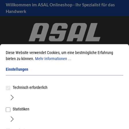
Willkommen im ASAL Onlineshop - Ihr Spezialist für das
tinhalt springen
Handwerk
Diese Website verwendet Cookies, um eine bestmögliche Erfahrung
bieten zu können.
Mehr Informationen ...
Einstellungen
Sie sind hier:
Produkte
Fensterbeschlag
Dichtungen
Türdichtungen
Haustürdichtungen
TBE
Technisch erforderlich
Statistiken