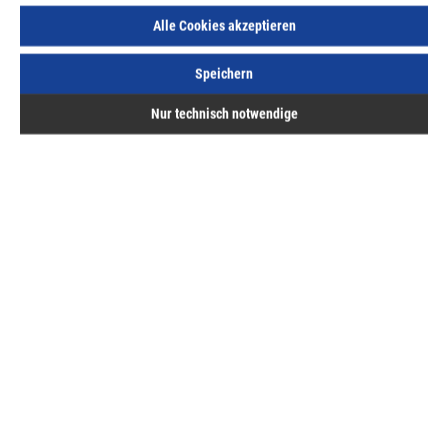
ME:
Stück
| VE:
10
| PE:
1
Alle Cookies akzeptieren
inkl. MwSt, zzgl. Versand
Speichern
Sofort lieferbar.
Nur technisch notwendige
Beschreibung
mit Zunge, ohne Stulp, ohne Stangen, 7 mm Vierkant,
galvanisch verzinktLieferumfang:1 Schließblech, 2
Rollkloben, 2 Olivensc…
Mehr
Bewertungen