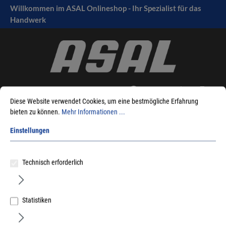
Willkommen im ASAL Onlineshop - Ihr Spezialist für das
tinhalt springen
Handwerk
Diese Website verwendet Cookies, um eine bestmögliche Erfahrung
bieten zu können.
Mehr Informationen ...
Einstellungen
Sie sind hier:
Produkte
Fensterbeschlag
Reparaturbeschläge
Aufschraub-Einsteck-Kantengetriebe
Einsteckgetriebe
Technisch erforderlich
Statistiken