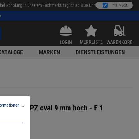
bei Abholung in unserem Fachmarkt, täglich ab 8:00 Uhr!
inkl. MwSt.
k
MERKLISTE
LOGIN
WARENKORB
KATALOGE
MARKEN
DIENSTLEISTUNGEN
n GmbH
ormationen ...
berosette PZ oval 9 mm hoch - F 1
 34 x 9mm
1
1900301