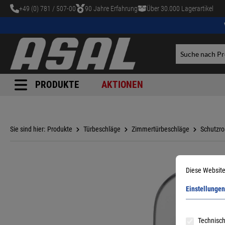
+49 (0) 781 / 507-00
90 Jahre Erfahrung
Über 30.000 Lagerartikel
tinhalt springen
PRODUKTE
AKTIONEN
Sie sind hier:
Produkte
Türbeschläge
Zimmertürbeschläge
Schutzro
Diese Website
Einstellungen
Technisch