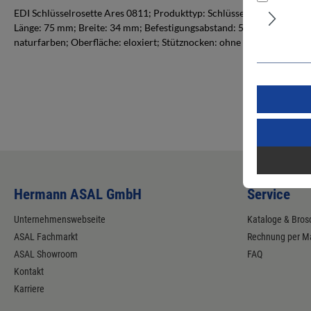
EDI Schlüsselrosette Ares 0811; Produkttyp: Schlüsselrosette; Produ
Länge: 75 mm; Breite: 34 mm; Befestigungsabstand: 50 mm; Material U
naturfarben; Oberfläche: eloxiert; Stütznocken: ohne Stütznocken; 
Hermann ASAL GmbH
Service
Unternehmenswebseite
Kataloge & Bros
ASAL Fachmarkt
Rechnung per Ma
ASAL Showroom
FAQ
Kontakt
Karriere