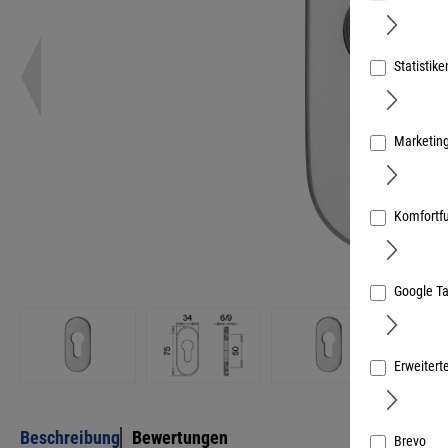
Statistike
Marketin
Komfortf
Google T
Erweitert
Beschreibung
Bewertungen
Brevo