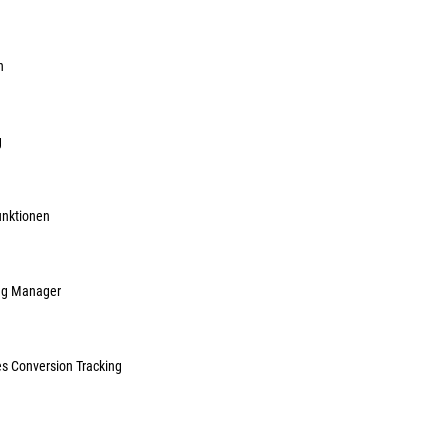
Herst.-ArtNr.:
81
15,32 €
n
ME:
Stück
| VE:
1
inkl. MwSt, zzg
Sofort lieferbar.
g
unktionen
ag Manager
es Conversion Tracking