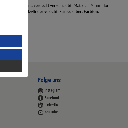
l; Befestigungsart: verdeckt verschraubt; Material: Aluminium;
ochung: Profilzylinder gelocht; Farbe: silber; Farbton:
Folge uns
Instagram
Facebook
LinkedIn
YouTube