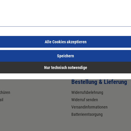
kttyp (Hersteller): Rahmen Schieberosette; Anwendung: innen; Form: ova
nterkonstruktion: Druckguss; Einsatzbereich: Tür; Türart: Rohrrahmen; L
Höhe: 9 mm
Alle Cookies akzeptieren
Speichern
Nur technisch notwendige
Bestellung & Lieferung
chüren
Widerrufsbelehrung
il
Widerruf senden
Versandinformationen
Batterieentsorgung