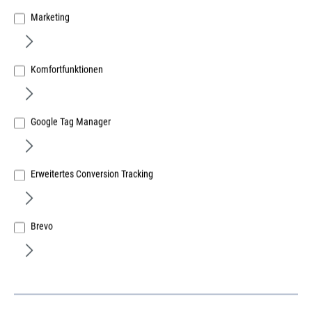
Marketing
Komfortfunktionen
Google Tag Manager
Erweitertes Conversion Tracking
EURO Sockelblendenhalter zum
Anschrauben
Kunststoff schwarz
Brevo
Art.Nr.:
257184500
Lief.-ArtNr.:
71845
Herst.-ArtNr.:
71845
26,21 €
/ 100 Stück