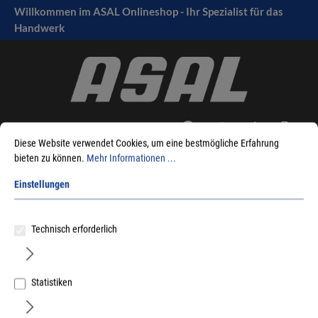
Willkommen im ASAL Onlineshop - Ihr Spezialist für das
tinhalt springen
Handwerk
Diese Website verwendet Cookies, um eine bestmögliche Erfahrung
bieten zu können.
Mehr Informationen ...
Sie sind hier:
Produkte
Möbelbeschläge
Verbindungsbeschläge
Einstellungen
diverses Zubehör
Halterung
Technisch erforderlich
Statistiken