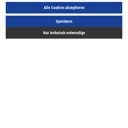
ME:
Stück
| VE:
40
| PE:
100
Alle Cookies akzeptieren
inkl. MwSt, zzgl. Versand
Sofort lieferbar.
Speichern
Nur technisch notwendige
Beschreibung
• Für Front- und Seitenblenden• Montage: Aufklipsen auf
den Sockelfuß• Kunststoff schwarz
Downloads
Bewertungen