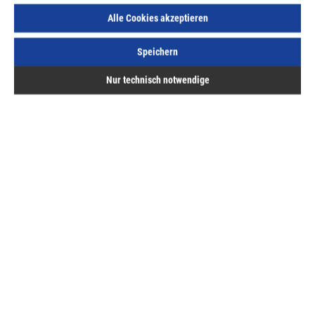
ME:
Stück
| VE:
10
| PE:
1
Alle Cookies akzeptieren
inkl. MwSt, zzgl. Versand
Speichern
Lieferzeit auf Anfrage
Nur technisch notwendige
Beschreibung
mit Zunge, 7 mm Vierkant, galvanisch
verzinktLieferumfang:1 Schließblech, 2
Gewindeschrauben
Bewertungen