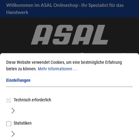
Willkommen im ASAL Onlineshop - Ihr Spezialist für das
tinhalt springen
Handwerk
Diese Website verwendet Cookies, um eine bestmögliche Erfahrung
bieten zu können.
Mehr Informationen ...
Einstellungen
Sie sind hier:
Produkte
Fensterbeschlag
Reparaturbeschläge
Aufschraub-Einsteck-Kantengetriebe
Einsteckgetriebe
Technisch erforderlich
Statistiken