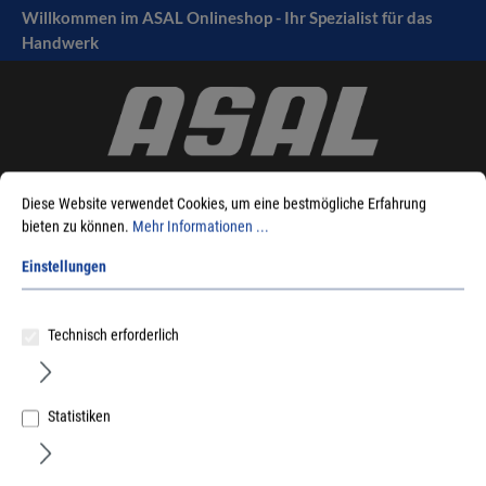
Willkommen im ASAL Onlineshop - Ihr Spezialist für das
tinhalt springen
Handwerk
Diese Website verwendet Cookies, um eine bestmögliche Erfahrung
bieten zu können.
Mehr Informationen ...
Einstellungen
Sie sind hier:
Produkte
Türbeschläge
Zimmertürschlösser
Einsteckschlösser
Magnet-Schlösser
Technisch erforderlich
Statistiken