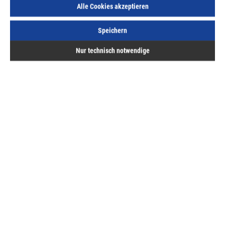
Alle Cookies akzeptieren
Speichern
Nur technisch notwendige
Beschreibung
Drückernuss &amp; Stulp aus Edelstahl
Bewertungen
Hermann ASAL GmbH
Service