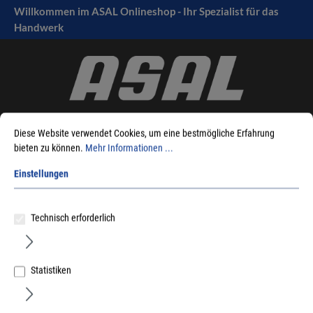
Willkommen im ASAL Onlineshop - Ihr Spezialist für das
tinhalt springen
Handwerk
Diese Website verwendet Cookies, um eine bestmögliche Erfahrung
bieten zu können.
Mehr Informationen ...
Einstellungen
Sie sind hier:
Produkte
Befestigungstechnik
Dübeltechnik
Fensterrahmenschrauben
Eurotec - Fensterrahmenschrauben Senkkopf
Technisch erforderlich
Statistiken