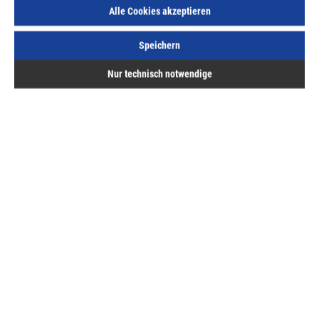
Alle Cookies akzeptieren
Speichern
Beschreibung
Nur technisch notwendige
Eurotec-Beton-Rahmenschrauben Senkkopf-Beton-
Rahmenschraube mit TORX®-Antrieb. Zur Befestigung
von: - Fenstern - Türrahmen V…
Mehr
Bewertungen
Hermann ASAL GmbH