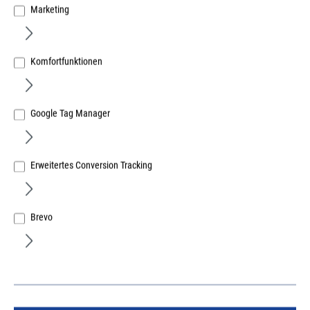
Marketing
Komfortfunktionen
Google Tag Manager
Fensterrahmenschraube 7,5x152mm
Senkkopf 11,0mm Torx 30 hell verzinkt Eurotec
Erweitertes Conversion Tracking
Art.Nr.:
603000633
Lief.-ArtNr.:
b110066
Herst.-ArtNr.:
b110066
Brevo
17,92 €
/ 100 Stück
ME:
Stück
| VE:
100
| PE:
100
inkl. MwSt, zzgl. Versand
Sofort lieferbar.