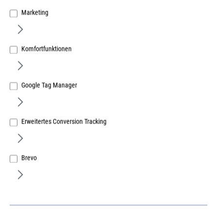
Marketing
Komfortfunktionen
Google Tag Manager
Erweitertes Conversion Tracking
Festool Longlife-Staubfangbeutel SB-
Longlife
Brevo
für RTS400, DTS400, ETS125
Art.Nr.:
365515922
Lief.-ArtNr.:
201693
Herst.-ArtNr.:
201693