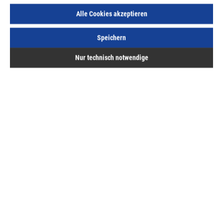
38,62 €
/ 1 Stück
Alle Cookies akzeptieren
ME:
Stück
| VE:
1
| PE:
1
inkl. MwSt, zzgl. Versand
Speichern
Lieferzeit auf Anfrage
Nur technisch notwendige
Beschreibung
Stärken und NutzenQualität und Haltbarkeit auch beim
Staubsack: entleerbarer, wiederverwendbarer Longlife-
Staubfangbeutel au…
Mehr
Bewertungen