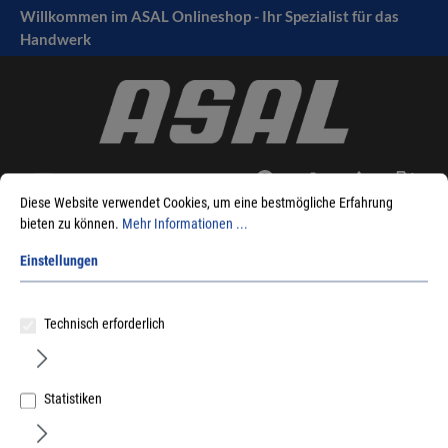
Willkommen im ASAL Onlineshop - Ihr Spezialist für das
tinhalt springen
Handwerk
Diese Website verwendet Cookies, um eine bestmögliche Erfahrung
bieten zu können.
Mehr Informationen ...
Sie sind hier:
Produkte
Maschinen
Zubehör Elektrowerkzeuge
Einstellungen
Zubehör Schleifgeräte
Festool
Turbofilter RS400, RTS400, DS400, DTS400, ES125, ETS125
Technisch erforderlich
Statistiken