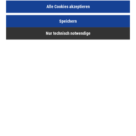
Alle Cookies akzeptieren
Lieferzeit auf Anfrage
Speichern
Nur technisch notwendige
Beschreibung
mit Sisalborsten, Grundkörper aus Stahlzum Glätten und
ReinigenAnwendungsschwerpunktefür den 3.
Arbeitsgang: Glätten und Rei…
Mehr
Bewertungen