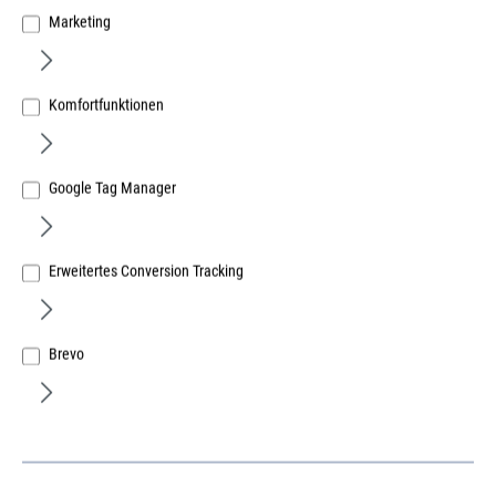
Marketing
Komfortfunktionen
Google Tag Manager
Erweitertes Conversion Tracking
Festool Rustilonbürste BG 85 zu Rustofix
Art.Nr.:
36528300
Brevo
Lief.-ArtNr.:
411887
Herst.-ArtNr.:
411887
127,48 €
/ 1 Stück
ME:
Stück
| VE:
1
| PE:
1
inkl. MwSt, zzgl. Versand