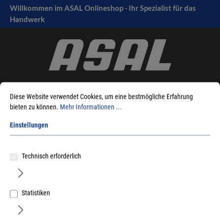
Willkommen im ASAL Onlineshop - Ihr Spezialist für das
tinhalt springen
Handwerk
Diese Website verwendet Cookies, um eine bestmögliche Erfahrung
bieten zu können.
Mehr Informationen ...
Einstellungen
Sie sind hier:
Produkte
Maschinen
Zubehör Elektrowerkzeuge
Zubehör Schleifgeräte
Festool
Zubehör Festool Bürstenschleifer Rustofix
Technisch erforderlich
Statistiken