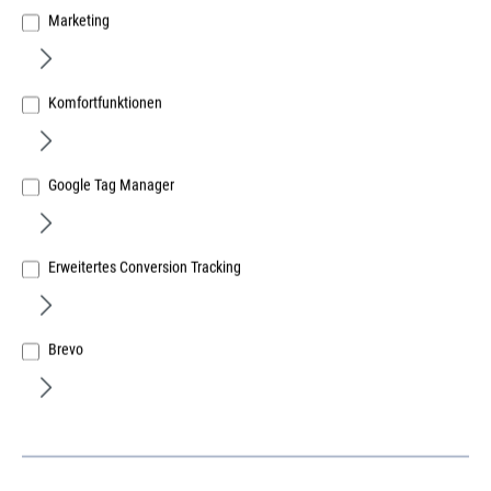
Marketing
Komfortfunktionen
Google Tag Manager
EDE ELC Lager
Erweitertes Conversion Tracking
Forum Lochsäge HM Flachschnitt 40,0mm
Schaft 10mm
Brevo
Art.Nr.:
667009267
Herst.-ArtNr.:
6602017869
69,38 €
/ 1 Stück
ME:
Stück
| VE:
1
| PE:
1
inkl. MwSt, zzgl. Versand