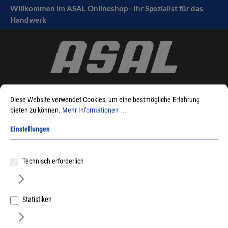
Willkommen im ASAL Onlineshop - Ihr Spezialist für das
tinhalt springen
Handwerk
Diese Website verwendet Cookies, um eine bestmögliche Erfahrung
bieten zu können.
Mehr Informationen ...
Einstellungen
Sie sind hier:
Produkte
Maschinen
Zubehör Elektrowerkzeuge
Bohren Metall
Metall
Lochsägen
Technisch erforderlich
Statistiken