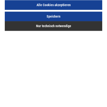
Alle Cookies akzeptieren
Lieferzeit auf Anfrage
Speichern
Nur technisch notwendige
Beschreibung
FORUM Hartmetall-Lochsäge, FlachschnittAlle HM-
Lochsägen bis Ø 100 mm mit Auswurffeder. Für
Materialstärke bis 4 mm, Edelsta…
Mehr
Bewertungen