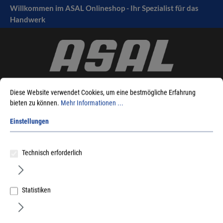
Willkommen im ASAL Onlineshop - Ihr Spezialist für das
tinhalt springen
Handwerk
Diese Website verwendet Cookies, um eine bestmögliche Erfahrung
bieten zu können.
Mehr Informationen ...
Einstellungen
Sie sind hier:
Produkte
Befestigungstechnik
Schrauben
Schrauben mit Metrischem Gewinde
Edelstahl
Gewindeschrauben
Technisch erforderlich
Statistiken