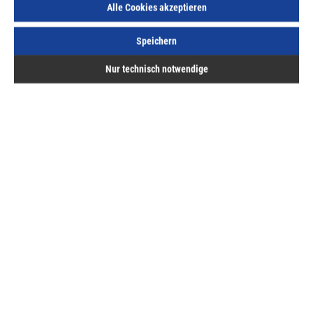
Alle Cookies akzeptieren
Speichern
Beschreibung
Nur technisch notwendige
Gewindeschrauben DIN 966 Linsenkopf, Edelstahl A2,
Kreuzschlitz
Bewertungen
Hermann ASAL GmbH
Service