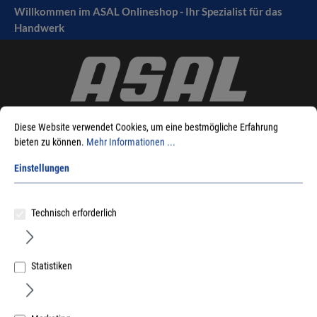
Willkommen im ASAL Onlineshop - Ihr Spezialist für das
tinhalt springen
Handwerk
Diese Website verwendet Cookies, um eine bestmögliche Erfahrung
bieten zu können.
Mehr Informationen ...
Einstellungen
Sie sind hier:
Produkte
Befestigungstechnik
Schrauben
Justierschrauben
Abstandschraube ASL
Technisch erforderlich
Statistiken