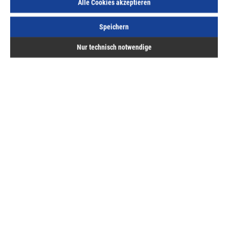
Alle Cookies akzeptieren
Speichern
Beschreibung
Nur technisch notwendige
Bewertungen
Hermann ASAL GmbH
Service
Bestellung & Lieferung
Folge uns