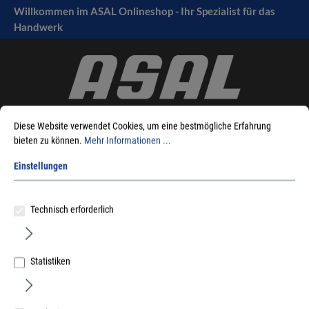
Willkommen im ASAL Onlineshop - Ihr Spezialist für das
tinhalt springen
Handwerk
Diese Website verwendet Cookies, um eine bestmögliche Erfahrung
bieten zu können.
Mehr Informationen ...
Einstellungen
Sie sind hier:
Produkte
Befestigungstechnik
Ketten/Seile
Klettbänder/Zubehör
Technisch erforderlich
Statistiken