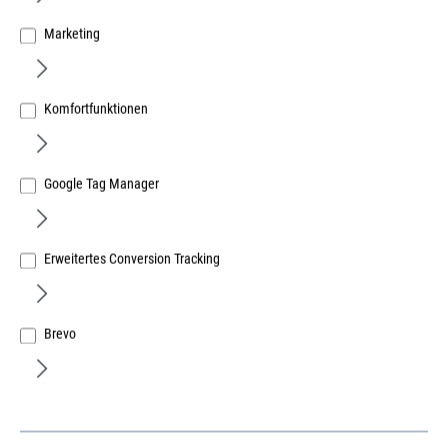
Marketing
Komfortfunktionen
Google Tag Manager
Erweitertes Conversion Tracking
Krinner Schraubfundamente KSF G
76x800-4xM12
Brevo
Innendurchmesser 70,9 mm, feuerverzinkt
G-Serie
Für diesen Artikel fallen erhöhte Frachtkosten an
Art.Nr.:
683000015
Lief.-ArtNr.:
24201