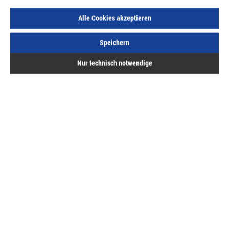
Herst.-ArtNr.:
24201
Alle Cookies akzeptieren
60,45 €
/ 1 Stück
ME:
Stück
| VE:
1
| PE:
1
Speichern
inkl. MwSt, zzgl. Versand
Nur technisch notwendige
Sofort lieferbar.
Beschreibung
Das Krinner Schraubfundament KSF G 76x800-4xM12
bietet Ihnen eine zuverlässige und schnelle Lösung für die
vertikale Montage…
Mehr
Downloads
Bewertungen