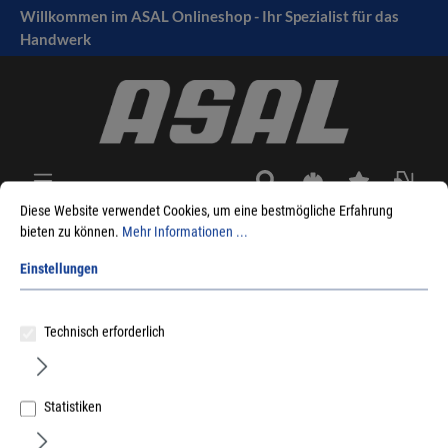
Willkommen im ASAL Onlineshop - Ihr Spezialist für das
tinhalt springen
Handwerk
Diese Website verwendet Cookies, um eine bestmögliche Erfahrung
bieten zu können.
Mehr Informationen ...
Sie sind hier:
Produkte
Befestigungstechnik
Schraubfundamente
Einstellungen
Werbe-/Verkehrstechnik (Schilder/Fahnenmasten)
G-Serie
Fundamente
Technisch erforderlich
Statistiken