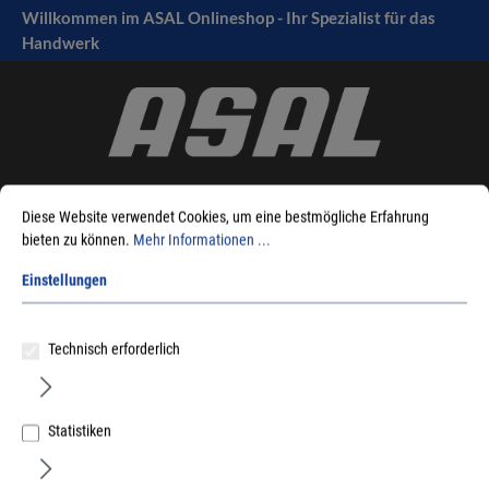
Willkommen im ASAL Onlineshop - Ihr Spezialist für das
tinhalt springen
Handwerk
Diese Website verwendet Cookies, um eine bestmögliche Erfahrung
bieten zu können.
Mehr Informationen ...
Einstellungen
Sie sind hier:
Produkte
Möbelbeschläge
Lichttechnik
LichtObjekte
LED-Einbauspots
Standard
Technisch erforderlich
Statistiken