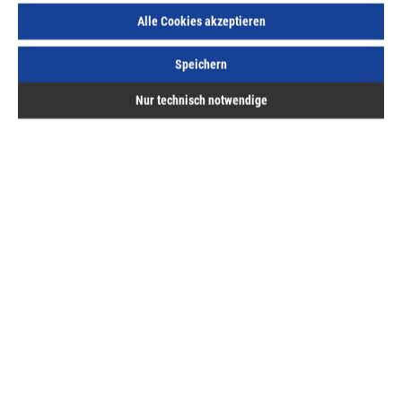
inkl. MwSt, zzgl. Versand
Alle Cookies akzeptieren
Sofort lieferbar.
Speichern
Nur technisch notwendige
Beschreibung
inkl. 15 W Konverter,Oberfläche Edelstahl
gebürstet,anschlussfertig an 12 V DC
Konverter,Lichtstrom 250 lm,Abstrahlwinkel 64…
Mehr
Bewertungen