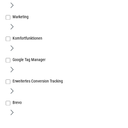
Marketing
Komfortfunktionen
Menke Rollladenkastendeckel D260 Flex
weiß Lgl.
Google Tag Manager
mit 20mm Flex - Isolierung
Für diesen Artikel fallen erhöhte Frachtkosten an
Erweitertes Conversion Tracking
Art.Nr.:
595700086
Lief.-ArtNr.:
D260 FLEX
Herst.-ArtNr.:
D260 FLEX
Brevo
25,69 €
/ 1 Meter
ME:
Meter
| VE:
18
| PE:
1
inkl. MwSt, zzgl. Versand