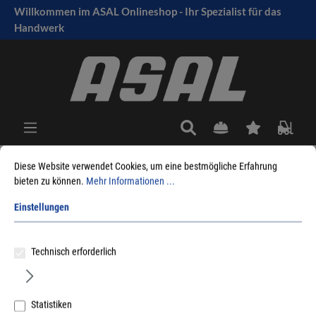
Willkommen im ASAL Onlineshop - Ihr Spezialist für das
tinhalt springen
Handwerk
Diese Website verwendet Cookies, um eine bestmögliche Erfahrung
bieten zu können.
Mehr Informationen ...
Sie sind hier:
Produkte
Profile
Kunststoff
Rollladenprofile
Rollladendeckel
Einstellungen
Technisch erforderlich
Statistiken