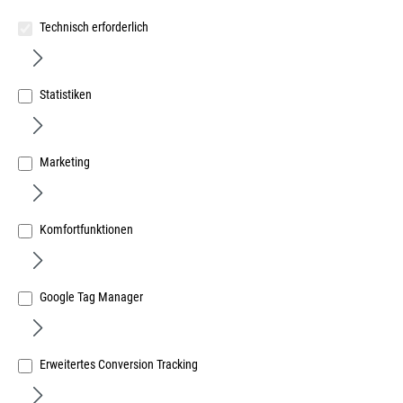
Technisch erforderlich
Statistiken
Verbundelement PVC Stärke 24mm weiss ähnlich RAL
9016, Platte 3000x1500mm
Art.Nr.:
12595000
Marketing
61,55 €
/ 1 Quadratmeter
inkl. MwSt, zzgl. Versand
Sofort lieferbar.
Komfortfunktionen
Details
Google Tag Manager
Erweitertes Conversion Tracking