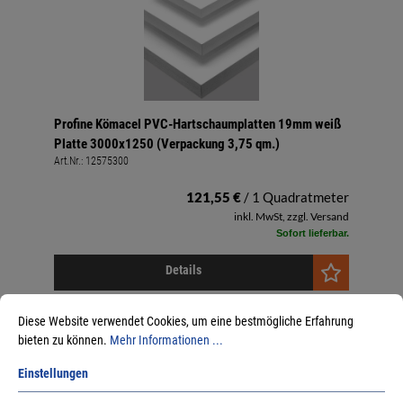
Profine Kömacel PVC-Hartschaumplatten 19mm weiß
Platte 3000x1250 (Verpackung 3,75 qm.)
Art.Nr.:
12575300
121,55 €
/ 1 Quadratmeter
inkl. MwSt, zzgl. Versand
Sofort lieferbar.
Details
Diese Website verwendet Cookies, um eine bestmögliche Erfahrung
bieten zu können.
Mehr Informationen ...
Einstellungen