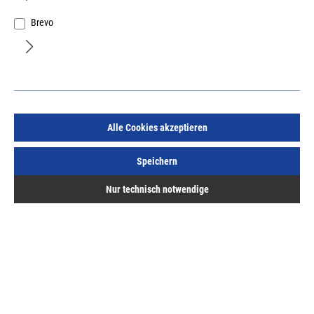
Brevo
Verbundelement PVC Stärke 40mm weiss ähnlich RAL
9016, Platte 3000x1500mm
Art.Nr.:
12595500
Alle Cookies akzeptieren
79,35 €
/ 1 Quadratmeter
inkl. MwSt, zzgl. Versand
Speichern
Sofort lieferbar.
Nur technisch notwendige
Details