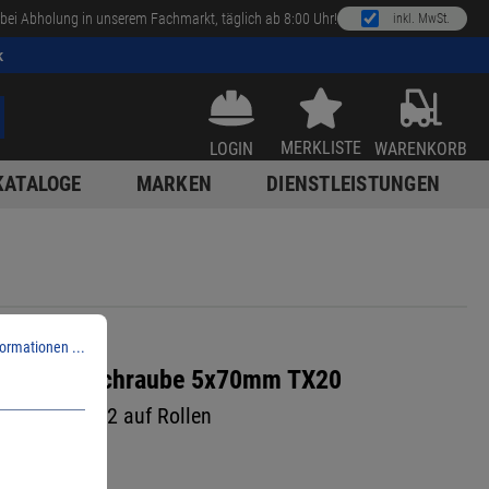
bei Abholung in unserem Fachmarkt, täglich ab 8:00 Uhr!
inkl. MwSt.
k
MERKLISTE
LOGIN
WARENKORB
KATALOGE
MARKEN
DIENSTLEISTUNGEN
ormationen ...
Behrens AG
anplattenschraube 5x70mm TX20
 Edelstahl A2 auf Rollen
0
00479