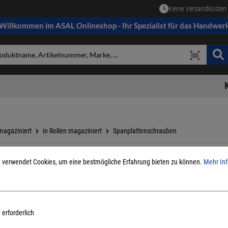
Keine Versandkosten 
Willkommen im ASAL Onlineshop - Ihr Spezialist für das Handwer
magaziniert
in Rollen magaziniert
Spanplattenschrauben
 verwendet Cookies, um eine bestmögliche Erfahrung bieten zu können.
Mehr Inf
Joh. Friedrich 
Reich Sp
Teilgewinde
Art.Nr.:
3371880
 erforderlich
Lief.-ArtNr.:
106