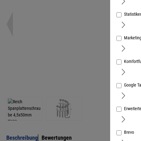
Statistike
Marketin
Komfortf
Google T
Erweitert
Brevo
Beschreibung
Bewertungen