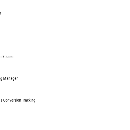
Herst.-ArtNr.:
10
540,06 
n
ME:
Stück
| VE:
5
inkl. MwSt, zzg
g
Lieferzeit auf A
unktionen
ag Manager
es Conversion Tracking