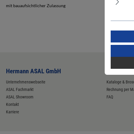
mit bauaufsichtlicher Zulassung
Hermann ASAL GmbH
Service
Unternehmenswebseite
Kataloge & Bros
ASAL Fachmarkt
Rechnung per Ma
ASAL Showroom
FAQ
Kontakt
Karriere