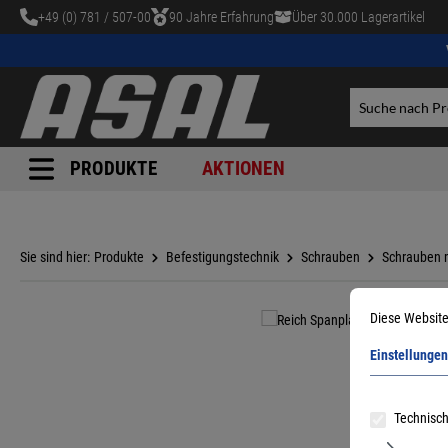
+49 (0) 781 / 507-00
90 Jahre Erfahrung
Über 30.000 Lagerartikel
tinhalt springen
PRODUKTE
AKTIONEN
Sie sind hier:
Produkte
Befestigungstechnik
Schrauben
Schrauben 
Diese Website
Einstellungen
Technisch