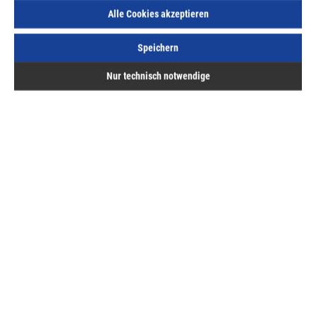
Lieferzeit auf Anfrage
Alle Cookies akzeptieren
Speichern
Nur technisch notwendige
Beschreibung
Prismenbacke und Normalbacke SBO für
Maschinenschraubstock RB/RS/UZPrismenbacke und
Normalbacke SBO Mit Werkstückauflage, u…
Mehr
Bewertungen
Hermann ASAL GmbH