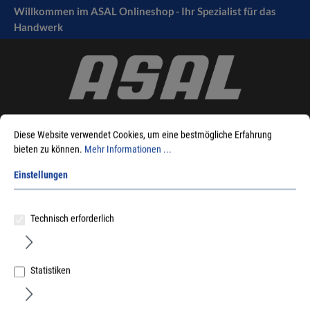
Willkommen im ASAL Onlineshop - Ihr Spezialist für das
tinhalt springen
Handwerk
Diese Website verwendet Cookies, um eine bestmögliche Erfahrung
bieten zu können.
Mehr Informationen ...
Einstellungen
Sie sind hier:
Produkte
Maschinen
Zubehör Elektrowerkzeuge
Spannzangen, Spannmittel, Schraubstöcke
Maschinen-Schraubstöcke
Spannbacke/Prismenbacke
Technisch erforderlich
Statistiken