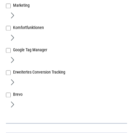
Marketing
Komfortfunktionen
Google Tag Manager
Erweitertes Conversion Tracking
EDE ELC Lager
Röhm Spannbacke SBO Gr. 2 113mm
Art.Nr.:
666047154
Brevo
Herst.-ArtNr.:
6602022531
101,89 €
/ 1 Stück
ME:
Stück
| VE:
1
| PE:
1
inkl. MwSt, zzgl. Versand