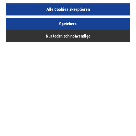
A 80mm B 120mm D 27mm F 64mm Stärke 2,0mm
Alle Cookies akzeptieren
Art.Nr.:
68300549
Lief.-ArtNr.:
BSNN80/120
Speichern
Herst.-ArtNr.:
BSNN80/120
175,50 €
Nur technisch notwendige
/ 100 Stück
ME:
Stück
| VE:
40
| PE:
100
inkl. MwSt, zzgl. Versand
Sofort lieferbar.
Beschreibung
Bewertungen