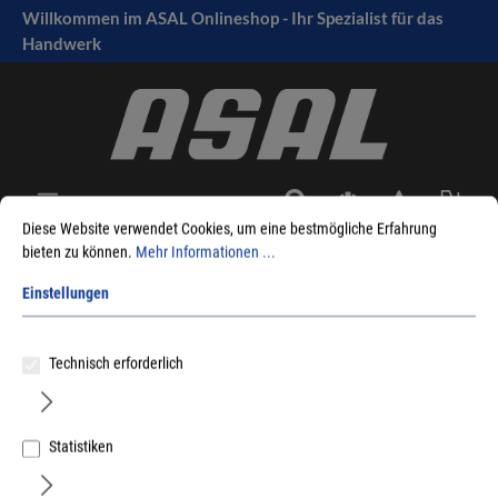
Willkommen im ASAL Onlineshop - Ihr Spezialist für das
tinhalt springen
Handwerk
Diese Website verwendet Cookies, um eine bestmögliche Erfahrung
bieten zu können.
Mehr Informationen ...
Sie sind hier:
Produkte
Befestigungstechnik
Holzverbinder
Einstellungen
Balkenschuhe - Balkenträger - Balkenverbinder
Simpson - Balkenschuh BSNN aussenliegend
Technisch erforderlich
Statistiken