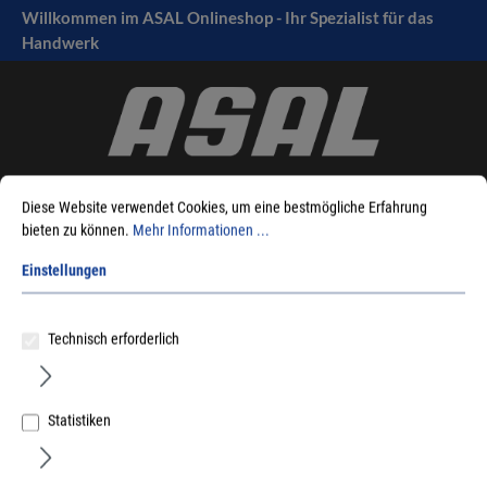
Willkommen im ASAL Onlineshop - Ihr Spezialist für das
tinhalt springen
Handwerk
Diese Website verwendet Cookies, um eine bestmögliche Erfahrung
bieten zu können.
Mehr Informationen ...
Einstellungen
Sie sind hier:
Produkte
Befestigungstechnik
Holzverbinder
Stützenfüße
Simpson
Simpson - Stützenfüße PV + PVD + PVDB + PVI + PVIB
Technisch erforderlich
Statistiken