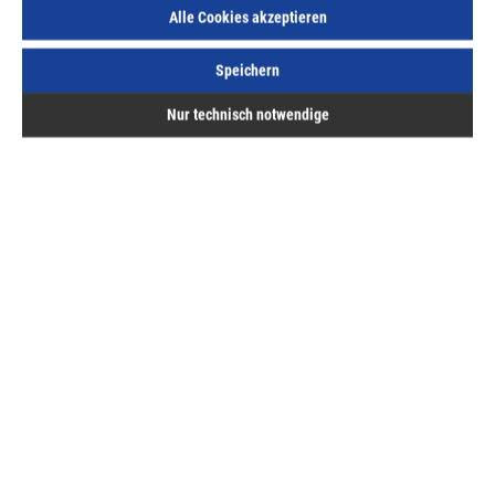
Alle Cookies akzeptieren
Speichern
Beschreibung
Nur technisch notwendige
Stützenfüße PVD, PVDB, PVI und PVIB Befestigung: CNA
4,0 x l Kammnägel / Stabdübel Ø 8,0 / Ankerbolzen
Löcher: PVD80G-B - PV…
Mehr
Bewertungen
Hermann ASAL GmbH