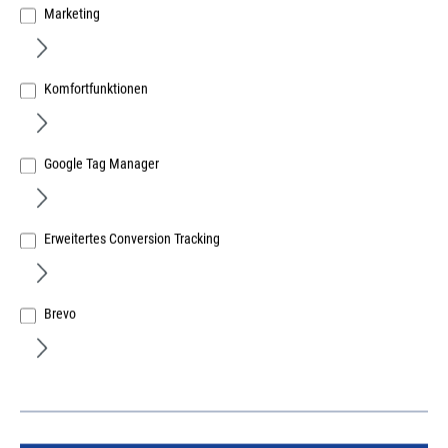
Marketing
Komfortfunktionen
SIMPSON STRONG-TIE GmbH
Google Tag Manager
Simpson Stützenfuß PVDB80G-B
A 80-120mm B 120mm C 70mm D 136-186mm
Erweitertes Conversion Tracking
Art.Nr.:
425753100
Lief.-ArtNr.:
PVDB80G
Herst.-ArtNr.:
PVDB80G
Brevo
6.623,03 €
/ 100 Stück
ME:
Stück
| VE:
8
| PE:
100
inkl. MwSt, zzgl. Versand
Lieferzeit auf Anfrage