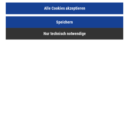
43,33 €
/ 1 Stück
Alle Cookies akzeptieren
ME:
Stück
| VE:
1
| PE:
1
inkl. MwSt, zzgl. Versand
Speichern
Sofort lieferbar.
Nur technisch notwendige
Beschreibung
Als erfahrener Profi brauchen Sie zum Messen langer
Strecken ein Bandmaß, das intensiver Beanspruchung im
täglichen Gebrauch…
Mehr
Bewertungen