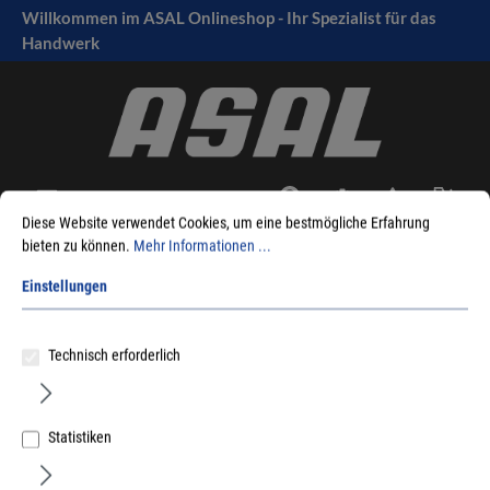
Willkommen im ASAL Onlineshop - Ihr Spezialist für das
tinhalt springen
Handwerk
Diese Website verwendet Cookies, um eine bestmögliche Erfahrung
bieten zu können.
Mehr Informationen ...
Sie sind hier:
Produkte
Handwerkzeuge
Messtechnik
Einstellungen
Bandmaße
Stabila
Rahmenbandmaße
Technisch erforderlich
Statistiken