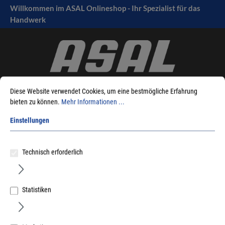
Willkommen im ASAL Onlineshop - Ihr Spezialist für das
tinhalt springen
Handwerk
Diese Website verwendet Cookies, um eine bestmögliche Erfahrung
bieten zu können.
Mehr Informationen ...
Einstellungen
Sie sind hier:
Produkte
Maschinen
Stationär und Halbstationär
Absauganlagen
Rohrleitungen und Zubehör
Schläuche
Technisch erforderlich
Statistiken