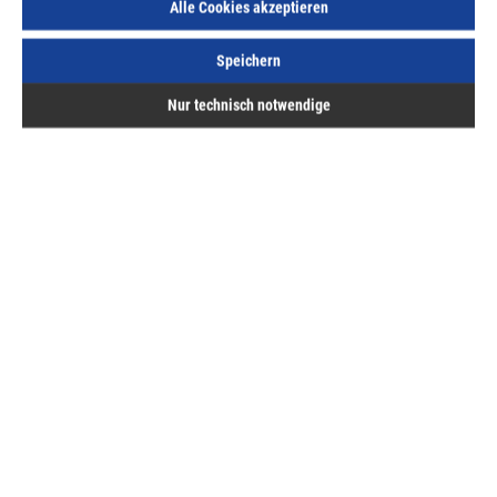
Alle Cookies akzeptieren
Speichern
Angabe in Stück (Stk). Sie können dieses Produkt in 2,5 Stk
Schritten bestellen.
Nur technisch notwendige
Beschreibung
Bewertungen
Hermann ASAL GmbH
Service
Bestellung & Lieferung